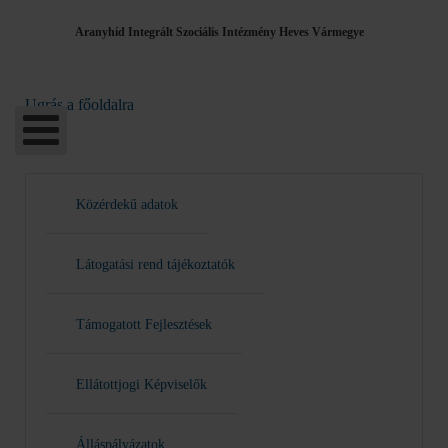
Aranyhíd Integrált Szociális Intézmény Heves Vármegye
Ugrás a főoldalra
Közérdekű adatok
Látogatási rend tájékoztatók
Támogatott Fejlesztések
Ellátottjogi Képviselők
Álláspályázatok