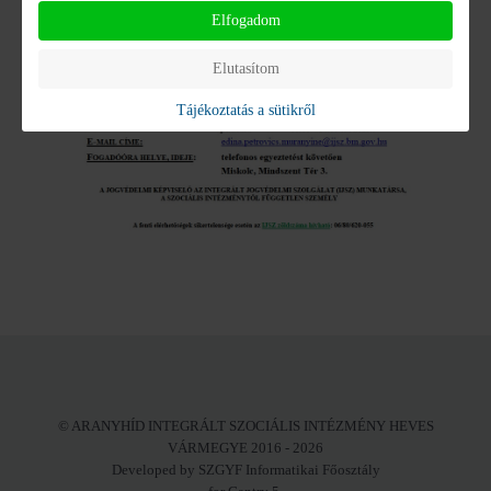
Elfogadom
Elutasítom
Tájékoztatás a sütikről
© ARANYHÍD INTEGRÁLT SZOCIÁLIS INTÉZMÉNY HEVES
VÁRMEGYE 2016 - 2026
Developed by SZGYF Informatikai Főosztály