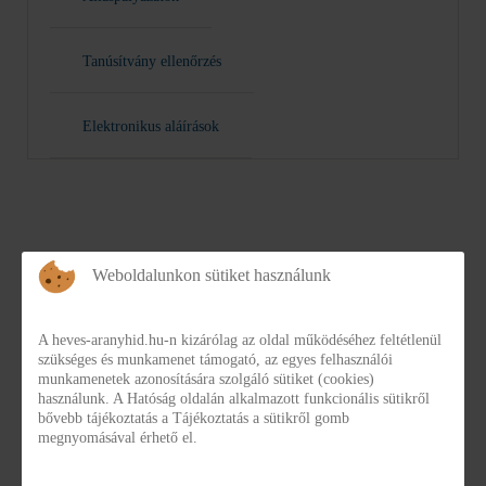
Tanúsítvány ellenőrzés
Elektronikus aláírások
Weboldalunkon sütiket használunk
A heves-aranyhid.hu-n kizárólag az oldal működéséhez feltétlenül
Ellátottjogi Képviselők
szükséges és munkamenet támogató, az egyes felhasználói
munkamenetek azonosítására szolgáló sütiket (cookies)
használunk. A Hatóság oldalán alkalmazott funkcionális sütikről
Ellátottjogi Képviselők
bővebb tájékoztatás a Tájékoztatás a sütikről gomb
megnyomásával érhető el.