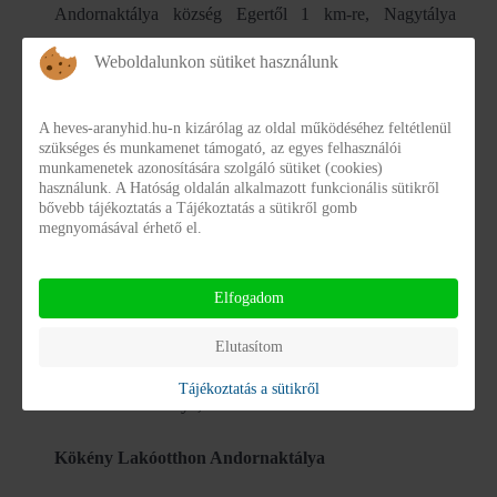
Andornaktálya község Egertől 1 km-re, Nagytálya
község 13 km-re fekszik. Andornaktálya vasúton és
Weboldalunkon sütiket használunk
közúton, míg Nagytálya csak közúton közelíthető meg.
Az andornaktályai telephelyek közül két telephely a
A heves-aranyhid.hu-n kizárólag az oldal működéséhez feltétlenül
szükséges és munkamenet támogató, az egyes felhasználói
község külső részén, egy a közepén található, melyek
munkamenetek azonosítására szolgáló sütiket (cookies)
használunk. A Hatóság oldalán alkalmazott funkcionális sütikről
gyalogosan a vasútállomástól 20-30 percre, az
bővebb tájékoztatás a Tájékoztatás a sütikről gomb
autóbuszmegállótól 2-3 percre vannak. A nagytályai
megnyomásával érhető el.
telephely az autóbuszmegállótól 3 percre található.
Elfogadom
Tiszafa Otthon és Támogatott Lakhatás
Elutasítom
Andornaktálya
Tájékoztatás a sütikről
3399 Andornaktálya, II. Rákóczi Ferenc út 289.
Kökény Lakóotthon Andornaktálya