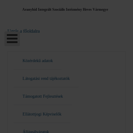
Aranyhíd Integrált Szociális Intézmény Heves Vármegye
Ugrás a főoldalra
Közérdekű adatok
Látogatási rend tájékoztatók
Támogatott Fejlesztések
Ellátottjogi Képviselők
Álláspályázatok