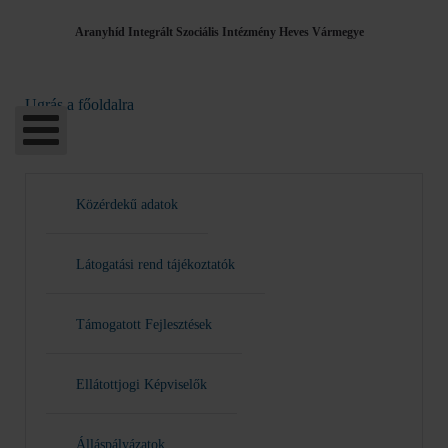
Aranyhíd Integrált Szociális Intézmény Heves Vármegye
Ugrás a főoldalra
Közérdekű adatok
Látogatási rend tájékoztatók
Támogatott Fejlesztések
Ellátottjogi Képviselők
Álláspályázatok