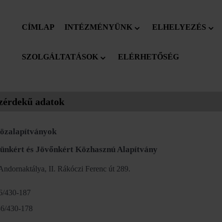
CÍMLAP
INTÉZMÉNYÜNK
ELHELYEZÉS
SZOLGÁLTATÁSOK
ELÉRHETŐSÉG
zérdekű adatok
Közalapítványok
nünkért és Jövőnkért Közhasznú Alapítvány
Andornaktálya, II. Rákóczi Ferenc út 289.
36/430-187
36/430-178