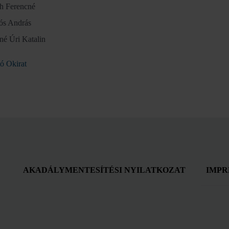
h Ferencné
s András
né Úri Katalin
ó Okirat
AKADÁLYMENTESÍTÉSI NYILATKOZAT
IMPR