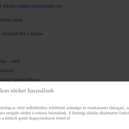
l:
jelenjovoalapitvany@gmail.com
óriumi tagok:
: Halászné Rácz Juliann
:
illa – titkár
Istvánné
adiáné Almási Margit
é Sajószegi Mária
kon sütiket használunk
zárólag az oldal működéséhez feltétlenül szükséges és munkamenet támogató, az
ó Okirat
a szolgáló sütiket (cookies) használunk. A Hatóság oldalán alkalmazott funkci
ás a sütikről gomb megnyomásával érhető el.
s 2015