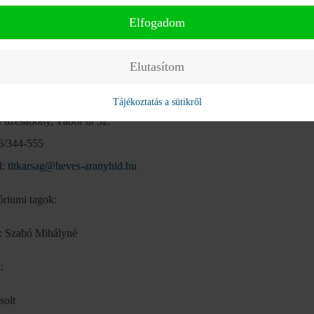
Elfogadom
s 2017
Elutasítom
yhíd Alapítvány
Tájékoztatás a sütikről
Füzesabony, Tábor út 52.
36/344-555
l:
titkarsag@heves-aranyhid.hu
óriumi tagok:
: Szabó Mihályné
:
solt