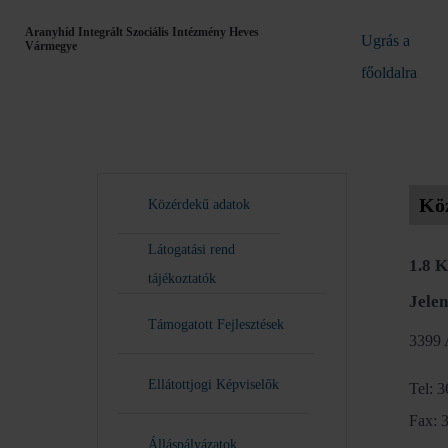
Aranyhíd Integrált Szociális Intézmény Heves
Ugrás a
Vármegye
főoldalra
Kö
Közérdekű adatok
Látogatási rend
1.8 
tájékoztatók
Jele
Támogatott Fejlesztések
3399 
Ellátottjogi Képviselők
Tel: 
Fax: 
Álláspályázatok