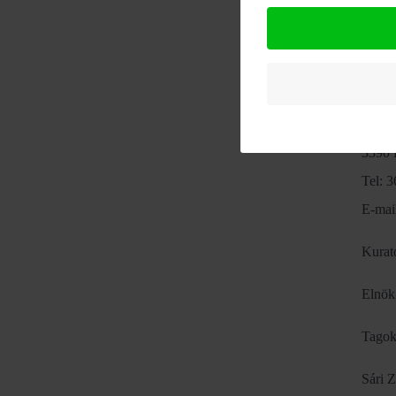
Végzé
Aran
3390 
Tel: 
E-mai
Kurat
Elnök
Tagok
Sári Z