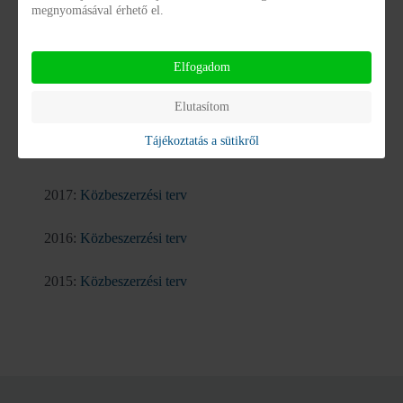
megnyomásával érhető el.
2023:
Közbeszerzési terv
2021:
Közbeszerzési terv
Elfogadom
Elutasítom
2020:
Közbeszerzési terv
Tájékoztatás a sütikről
2018:
Közbeszerzési terv
2017:
Közbeszerzési terv
2016:
Közbeszerzési terv
2015:
Közbeszerzési terv