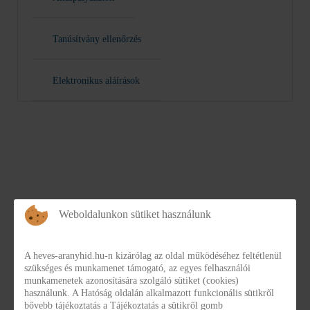
Tanúsítvány ellenőrzés
Elektronikus aláírások
Weboldalunkon sütiket használunk
Közérdekű adatok
A heves-aranyhid.hu-n kizárólag az oldal működéséhez feltétlenül
3.8 Közbeszerzés
szükséges és munkamenet támogató, az egyes felhasználói
munkamenetek azonosítására szolgáló sütiket (cookies)
használunk. A Hatóság oldalán alkalmazott funkcionális sütikről
2024:
Közbeszerzési terv
bővebb tájékoztatás a Tájékoztatás a sütikről gomb