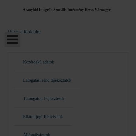
Aranyhíd Integrált Szociális Intézmény Heves Vármegye
Ugrás a főoldalra
Közérdekű adatok
Látogatási rend tájékoztatók
Támogatott Fejlesztések
Ellátottjogi Képviselők
Álláspályázatok