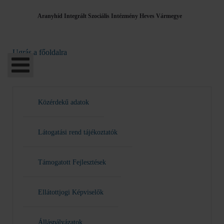
Aranyhíd Integrált Szociális Intézmény Heves Vármegye
Ugrás a főoldalra
Közérdekű adatok
Látogatási rend tájékoztatók
Támogatott Fejlesztések
Ellátottjogi Képviselők
Álláspályázatok