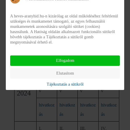
I.
II.
III.
IV.
A heves-aranyhid.hu-n kizárólag az oldal működéséhez feltétlenül
szükséges és munkamenet támogató, az egyes felhasználói
negyedé
negyedé
negyedé
negyedé
munkamenetek azonosítására szolgáló sütiket (cookies)
használunk. A Hatóság oldalán alkalmazott funkcionális sütikről
v
v
v
v
2023
bővebb tájékoztatás a Tájékoztatás a sütikről gomb
megnyomásával érhető el.
hivatkoz
hivatkoz
hivatkoz
hivatko
ás
ás
ás
zás
Elfogadom
I.
II.
III.
IV.
Elutasítom
negyedé
negyedé
negyedé
negyedé
Tájékoztatás a sütikről
v
v
v
v
2024
hivatkoz
hivatkoz
hivatkoz
hivatkoz
ás
ás
ás
ás
I.
II.
III.
IV.